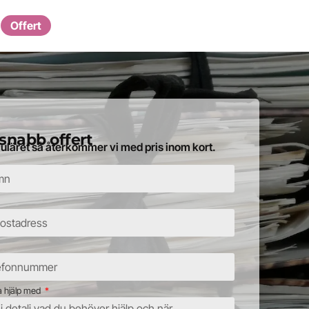
Offert
snabb offert
rmuläret så återkommer vi med pris inom kort.
ha hjälp med