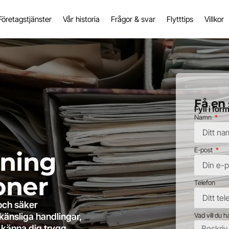
Företagstjänster
Vår historia
Frågor & svar
Flytttips
Villkor
Få en 
Fyll i fo
Namn
E-post
nning
oner
Telefon
och säker
Vad vill du 
känsliga handlingar,
 känna dig trygg