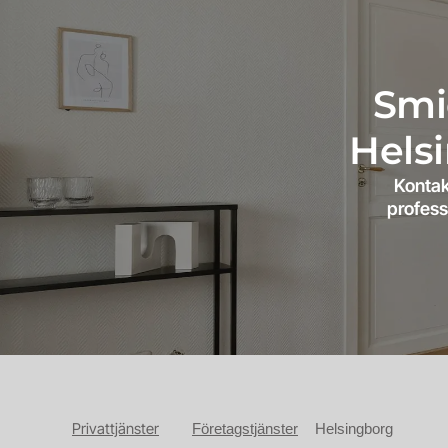
Smid
Hels
Kontak
profess
Privattjänster
Företagstjänster
Helsingborg