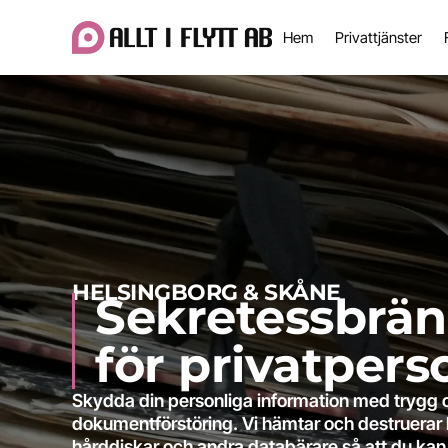
Hem
Privattjänster
HELSINGBORG & SKÅNE
Sekretessbrä
för privatpers
Skydda din personliga information med trygg 
dokumentförstöring. Vi hämtar och destruerar 
hårddiskar och andra databärare så att du kan