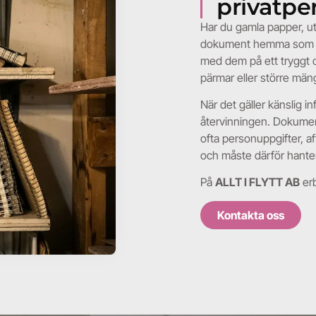
privatpe
för min företagsflytt. Tack!
Anna Svensson
Har du gamla papper, ut
dokument hemma som inne
med dem på ett tryggt o
pärmar eller större män
När det gäller känslig i
återvinningen. Dokument
ofta personuppgifter, af
och måste därför hanter
På
ALLT I FLYTT AB
erb
Kontakta oss