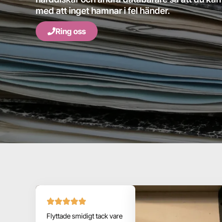
med att inget hamnar i fel händer.
Ring oss
Flyttade smidigt tack vare
Professionell och pålitlig