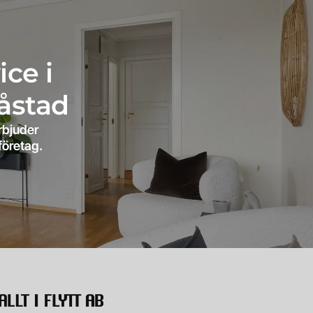
ice i
åstad
rbjuder
företag.