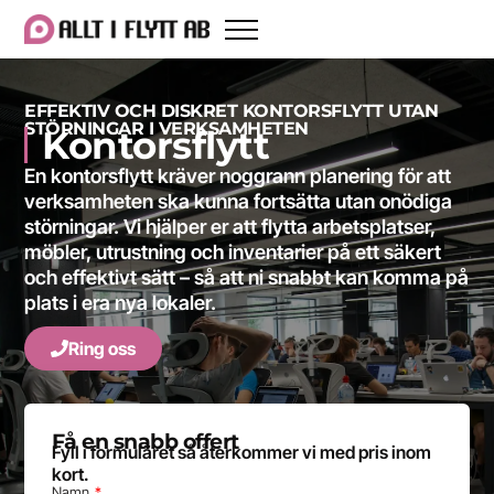
EFFEKTIV OCH DISKRET KONTORSFLYTT UTAN
STÖRNINGAR I VERKSAMHETEN
Kontorsflytt
En kontorsflytt kräver noggrann planering för att
verksamheten ska kunna fortsätta utan onödiga
störningar. Vi hjälper er att flytta arbetsplatser,
möbler, utrustning och inventarier på ett säkert
och effektivt sätt – så att ni snabbt kan komma på
plats i era nya lokaler.
Ring oss
Få en snabb offert
Fyll i formuläret så återkommer vi med pris inom
kort.
Namn