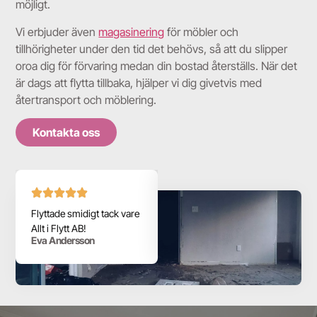
möjligt.
Vi erbjuder även
magasinering
för möbler och
tillhörigheter under den tid det behövs, så att du slipper
oroa dig för förvaring medan din bostad återställs. När det
är dags att flytta tillbaka, hjälper vi dig givetvis med
återtransport och möblering.
Kontakta oss
Flyttade smidigt tack vare
Professionell och pålitlig
Allt i Flytt AB!
flytthjälp till bra priser.
Eva Andersson
Johan Karlsson