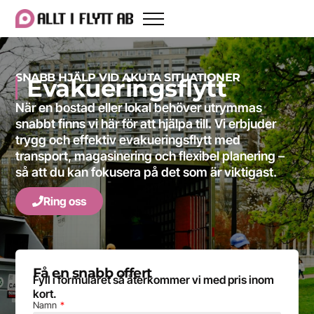
SNABB HJÄLP VID AKUTA SITUATIONER
Evakueringsflytt
När en bostad eller lokal behöver utrymmas
snabbt finns vi här för att hjälpa till. Vi erbjuder
trygg och effektiv evakueringsflytt med
transport, magasinering och flexibel planering –
så att du kan fokusera på det som är viktigast.
Ring oss
Få en snabb offert
Fyll i formuläret så återkommer vi med pris inom
kort.
Namn